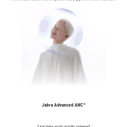
Jabra Advanced ANC™
2 kat daha güçlü gürültü önleme*