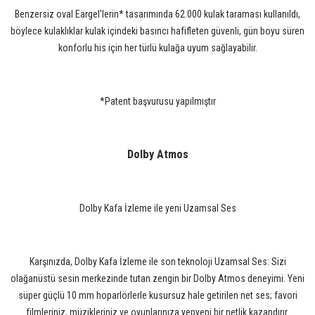
Benzersiz oval Eargel'lerin* tasarımında 62.000 kulak taraması kullanıldı,
böylece kulaklıklar kulak içindeki basıncı hafifleten güvenli, gün boyu süren
konforlu his için her türlü kulağa uyum sağlayabilir.
*Patent başvurusu yapılmıştır
Dolby Atmos
Dolby Kafa İzleme ile yeni Uzamsal Ses
Karşınızda, Dolby Kafa İzleme ile son teknoloji Uzamsal Ses: Sizi
olağanüstü sesin merkezinde tutan zengin bir Dolby Atmos deneyimi. Yeni
süper güçlü 10 mm hoparlörlerle kusursuz hale getirilen net ses; favori
filmleriniz, müzikleriniz ve oyunlarınıza yepyeni bir netlik kazandırır.