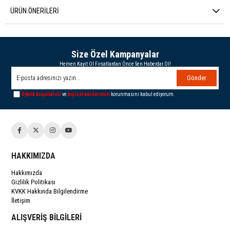
ÜRÜN ÖNERILERI
Size Özel Kampanyalar
Hemen Kayıt Ol Fırsatlardan Önce Sen Haberdar Ol!
Gönder
Üyelik koşullarını
ve
kişisel verilerimin
korunmasını kabul ediyorum.
HAKKIMIZDA
Hakkımızda
Gizlilik Politikası
KVKK Hakkında Bilgilendirme
İletişim
ALIŞVERİŞ BİLGİLERİ