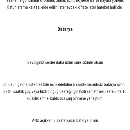
azaltan algoritmalar otomatik olarak açılır, böylece işe ve hayata yönelik
üstün arama kalitesi elde edilir. İster evdeki ofiste ister hareket hâlinde.
Batarya
Sevdiğiniz sesler daha uzun süre sizinle olsun
En uzun çalma listenize bile eşlik edebilen 6 saatlik kesintisiz batarya ömrü.
Ek 21 saatlik güç veya hızlı bir güç desteği için hızlı şarj etmek üzere Elite 10
kulaklıklarınızı kablosuz şarj birimine yerleştirin.
ANC açıkken 6 saate kadar batarya ömrü