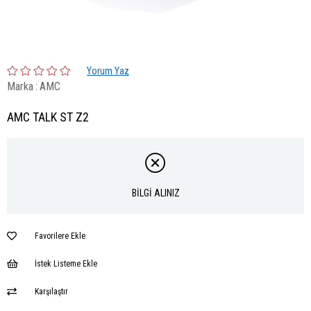
Yorum Yaz
Marka
:
AMC
AMC TALK ST Z2
BİLGİ ALINIZ
Favorilere Ekle
İstek Listeme Ekle
Karşılaştır