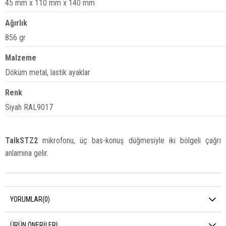
45 mm x 110 mm x 140 mm
Ağırlık
856 gr
Malzeme
Döküm metal, lastik ayaklar
Renk
Siyah RAL9017
TalkSTZ2
mikrofonu, üç bas-konuş düğmesiyle iki bölgeli çağrı
anlamına gelir.
YORUMLAR
(0)
ÜRÜN ÖNERILERI