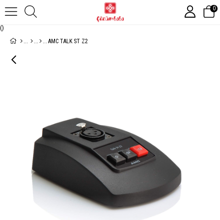
0
(
)
AMC TALK ST Z2