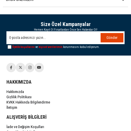
Size Özel Kampanyalar
Hemen Kayıt Ol Fırsatlardan Önce Sen Haberdar Ol!
Gönder
Üyelik koşullarını
ve
kişisel verilerimin
korunmasını kabul ediyorum.
HAKKIMIZDA
Hakkımızda
Gizlilik Politikası
KVKK Hakkında Bilgilendirme
İletişim
ALIŞVERİŞ BİLGİLERİ
İade ve Değişim Koşulları