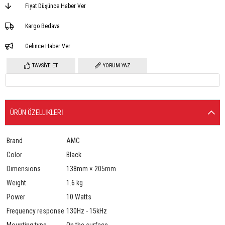
Fiyat Düşünce Haber Ver
Kargo Bedava
Gelince Haber Ver
TAVSIYE ET
YORUM YAZ
ÜRÜN ÖZELLIKLERI
Brand
AMC
Color
Black
Dimensions
138mm × 205mm
Weight
1.6 kg
Power
10 Watts
Frequency response
130Hz - 15kHz
Mounting type
On the surface