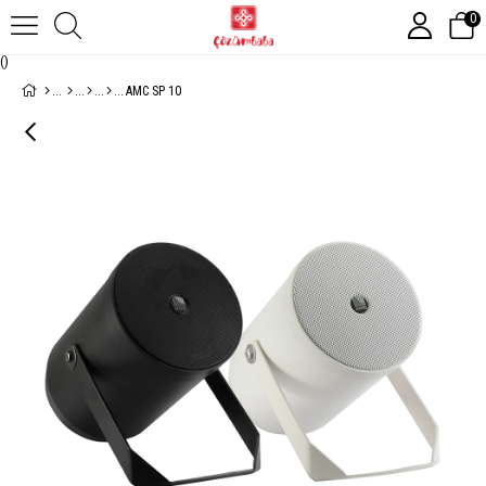
0
(
)
AMC SP 10