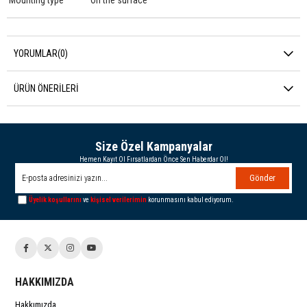
YORUMLAR
(0)
ÜRÜN ÖNERILERI
Size Özel Kampanyalar
Hemen Kayıt Ol Fırsatlardan Önce Sen Haberdar Ol!
Gönder
Üyelik koşullarını
ve
kişisel verilerimin
korunmasını kabul ediyorum.
HAKKIMIZDA
Hakkımızda